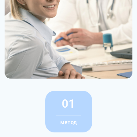
01
метод