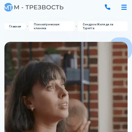
Психиатрическая
Синдром Жиля де ла
Главная
клиника
Туретта