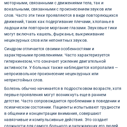
моторными, связанными с движениями тела, так и
вокальными, связанными с произнесением звуков или
слов. Часто эти тики проявляются в виде повторяющихся
движений, таких как подергивание плечами, хлопанье в
ладоши или повторное моргание глазами. Звуковые тики
могут включать кашель, фырканье, выкрикивание
нецензурных слов или непонятных звуков.
Синдром отличается своими особенностями и
характерными проявлениями. Часто характеризуется
гиперкинезом, что означает усиление двигательной
активности. У больных также наблюдается копролалия —
непроизвольное произнесение нецензурных или
непристойных слов.
Болезнь обычно начинается в подростковом возрасте, хотя
первые проявления могут возникнуть еще в раннем
детстве. Часто сопровождается проблемами в поведении и
психическом состоянии. Пациенты испытывают трудности
в общении и концентрации внимания, совершают
навязчивые и компульсивные действия. Это создает
сложности для самого больного и окружающих его людей.