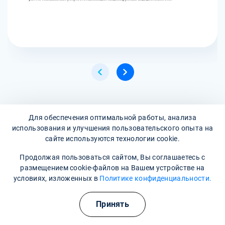
Отзывы клиентов о нашей работе
Для обеспечения оптимальной работы, анализа
использования и улучшения пользовательского опыта на
сайте используются технологии cookie.
Продолжая пользоваться сайтом, Вы соглашаетесь с
размещением cookie-файлов на Вашем устройстве на
Я хочу поделиться своим опытом лечения в клинике М-
условиях, изложенных в
Политике конфиденциальности.
Трезвость. Я употреблял наркотики с 15 лет, пробовал
все, что попадалось под руку. Мне казалось, что это
Полезные курсы
Принять
круто и весело, что я живу полной жизнью. Но на
самом деле я постепенно терял все: друзей, учебу,